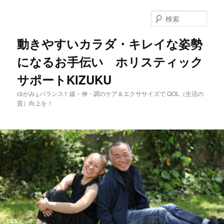
メ
イ
検
ン
索
コ
動きやすいカラダ・キレイな姿勢
ン
になるお手伝い ホリスティック
テ
ン
サポートKIZUKU
ツ
へ
ゆがみ↓バランス↑ 緩・伸・調のケア＆エクササイズで QOL（生活の
移
質）向上を！
動