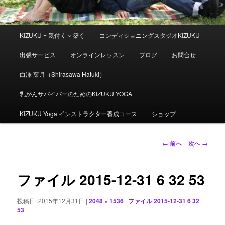
メ
KIZUKU = 気付く × 築く
コンディショニングスタジオKIZUKU
イ
ン
出張サービス
オンラインレッスン
ブログ
お問合せ
メ
ニ
白澤 葉月（Shirasawa Hatuki）
ュ
ー
乳がんサバイバーのためのKIZUKU YOGA
KIZUKU Yoga インストラクター養成コース
ショップ
画
← 前へ
次へ →
像
ナ
ビ
ファイル 2015-12-31 6 32 53
ゲ
ー
投稿日:
2015年12月31日
|
2048 × 1536
|
ファイル 2015-12-31 6 32
シ
53
ョ