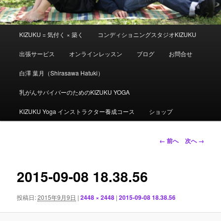
メ
KIZUKU = 気付く × 築く
コンディショニングスタジオKIZUKU
イ
ン
出張サービス
オンラインレッスン
ブログ
お問合せ
メ
ニ
白澤 葉月（Shirasawa Hatuki）
ュ
ー
乳がんサバイバーのためのKIZUKU YOGA
KIZUKU Yoga インストラクター養成コース
ショップ
画
← 前へ
次へ →
像
ナ
ビ
2015-09-08 18.38.56
ゲ
ー
投稿日:
2015年9月9日
|
2448 × 2448
|
2015-09-08 18.38.56
シ
ョ