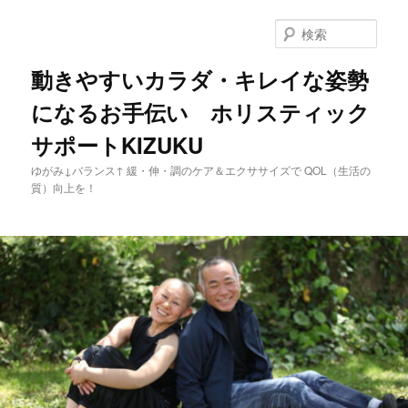
メ
イ
検
ン
索
コ
動きやすいカラダ・キレイな姿勢
ン
になるお手伝い ホリスティック
テ
ン
サポートKIZUKU
ツ
へ
ゆがみ↓バランス↑ 緩・伸・調のケア＆エクササイズで QOL（生活の
移
質）向上を！
動