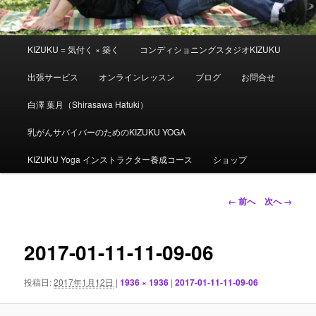
メ
KIZUKU = 気付く × 築く
コンディショニングスタジオKIZUKU
イ
ン
出張サービス
オンラインレッスン
ブログ
お問合せ
メ
ニ
白澤 葉月（Shirasawa Hatuki）
ュ
ー
乳がんサバイバーのためのKIZUKU YOGA
KIZUKU Yoga インストラクター養成コース
ショップ
画
← 前へ
次へ →
像
ナ
ビ
2017-01-11-11-09-06
ゲ
ー
投稿日:
2017年1月12日
|
1936 × 1936
|
2017-01-11-11-09-06
シ
ョ