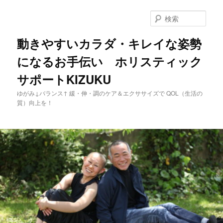
メ
イ
検
ン
索
コ
動きやすいカラダ・キレイな姿勢
ン
になるお手伝い ホリスティック
テ
ン
サポートKIZUKU
ツ
へ
ゆがみ↓バランス↑ 緩・伸・調のケア＆エクササイズで QOL（生活の
移
質）向上を！
動