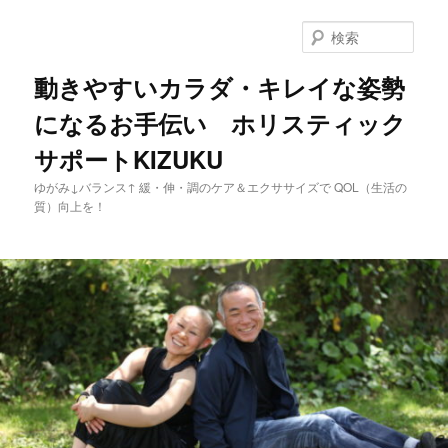
メ
イ
検
ン
索
コ
動きやすいカラダ・キレイな姿勢
ン
になるお手伝い ホリスティック
テ
ン
サポートKIZUKU
ツ
へ
ゆがみ↓バランス↑ 緩・伸・調のケア＆エクササイズで QOL（生活の
移
質）向上を！
動