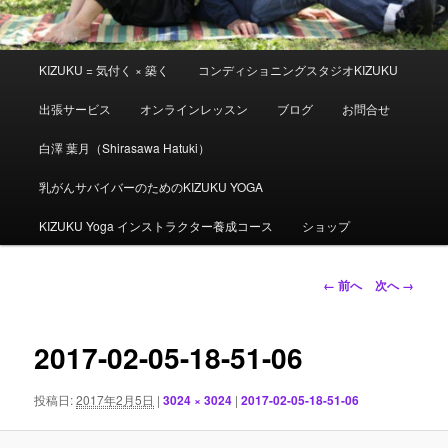
メ
KIZUKU = 気付く × 築く
コンディショニングスタジオKIZUKU
イ
ン
出張サービス
オンラインレッスン
ブログ
お問合せ
メ
ニ
白澤 葉月（Shirasawa Hatuki）
ュ
ー
乳がんサバイバーのためのKIZUKU YOGA
KIZUKU Yoga インストラクター養成コース
ショップ
画
← 前へ
次へ →
像
ナ
ビ
2017-02-05-18-51-06
ゲ
ー
投稿日:
2017年2月5日
|
3024 × 3024
|
2017-02-05-18-51-06
シ
ョ