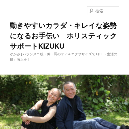
メ
イ
検
ン
索
コ
動きやすいカラダ・キレイな姿勢
ン
になるお手伝い ホリスティック
テ
ン
サポートKIZUKU
ツ
へ
ゆがみ↓バランス↑ 緩・伸・調のケア＆エクササイズで QOL（生活の
移
質）向上を！
動