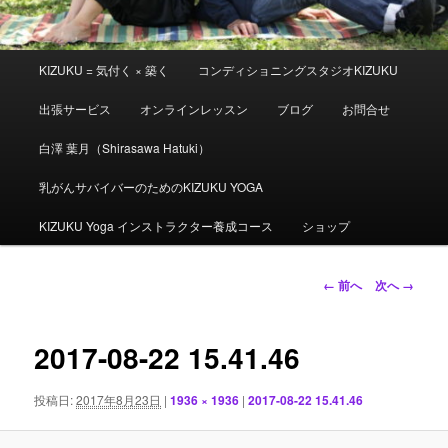
メ
KIZUKU = 気付く × 築く
コンディショニングスタジオKIZUKU
イ
ン
出張サービス
オンラインレッスン
ブログ
お問合せ
メ
ニ
白澤 葉月（Shirasawa Hatuki）
ュ
ー
乳がんサバイバーのためのKIZUKU YOGA
KIZUKU Yoga インストラクター養成コース
ショップ
画
← 前へ
次へ →
像
ナ
ビ
2017-08-22 15.41.46
ゲ
ー
投稿日:
2017年8月23日
|
1936 × 1936
|
2017-08-22 15.41.46
シ
ョ