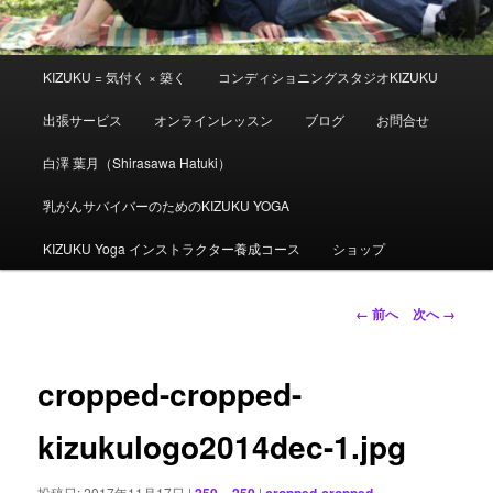
メ
KIZUKU = 気付く × 築く
コンディショニングスタジオKIZUKU
イ
ン
出張サービス
オンラインレッスン
ブログ
お問合せ
メ
ニ
白澤 葉月（Shirasawa Hatuki）
ュ
ー
乳がんサバイバーのためのKIZUKU YOGA
KIZUKU Yoga インストラクター養成コース
ショップ
画
← 前へ
次へ →
像
ナ
ビ
cropped-cropped-
ゲ
ー
kizukulogo2014dec-1.jpg
シ
ョ
投稿日:
2017年11月17日
|
250 × 250
|
cropped-cropped-