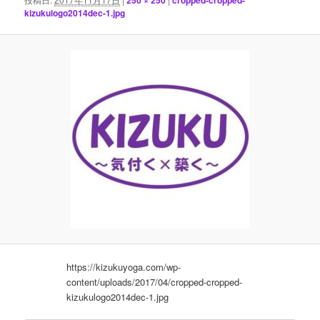
ン
kizukulogo2014dec-1.jpg
https://kizukuyoga.com/wp-
content/uploads/2017/04/cropped-cropped-
kizukulogo2014dec-1.jpg