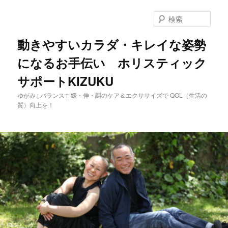
メ
イ
検
ン
索
コ
動きやすいカラダ・キレイな姿勢
ン
になるお手伝い ホリスティック
テ
ン
サポートKIZUKU
ツ
へ
ゆがみ↓バランス↑ 緩・伸・調のケア＆エクササイズで QOL（生活の
移
質）向上を！
動