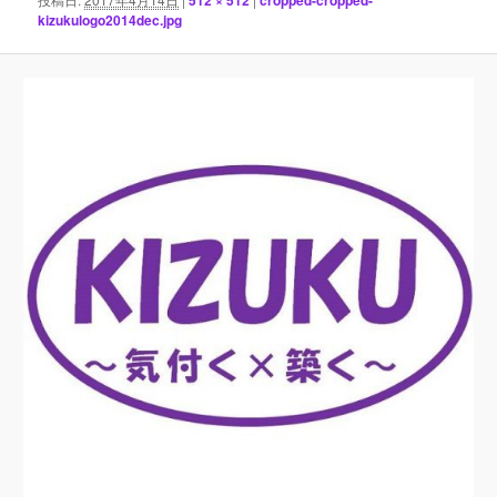
ン
kizukulogo2014dec.jpg