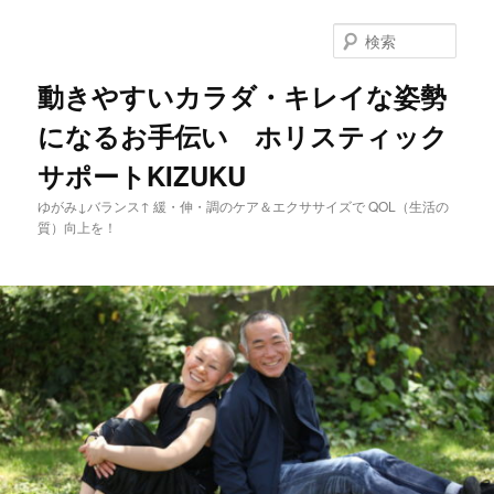
メ
イ
検
ン
索
コ
動きやすいカラダ・キレイな姿勢
ン
になるお手伝い ホリスティック
テ
ン
サポートKIZUKU
ツ
へ
ゆがみ↓バランス↑ 緩・伸・調のケア＆エクササイズで QOL（生活の
移
質）向上を！
動