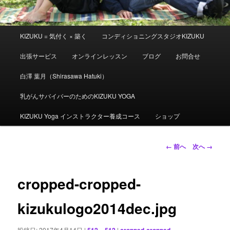
メ
KIZUKU = 気付く × 築く
コンディショニングスタジオKIZUKU
イ
ン
出張サービス
オンラインレッスン
ブログ
お問合せ
メ
ニ
白澤 葉月（Shirasawa Hatuki）
ュ
ー
乳がんサバイバーのためのKIZUKU YOGA
KIZUKU Yoga インストラクター養成コース
ショップ
画
← 前へ
次へ →
像
ナ
ビ
cropped-cropped-
ゲ
ー
kizukulogo2014dec.jpg
シ
ョ
投稿日:
2017年4月14日
|
512 × 512
|
cropped-cropped-