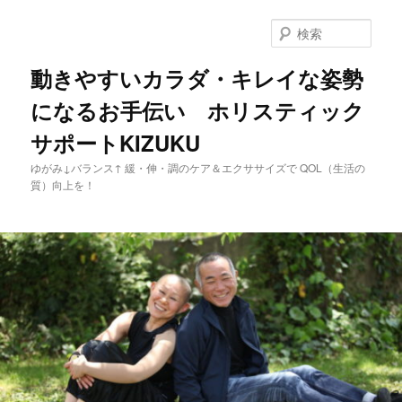
メ
イ
検
ン
索
コ
動きやすいカラダ・キレイな姿勢
ン
になるお手伝い ホリスティック
テ
ン
サポートKIZUKU
ツ
へ
ゆがみ↓バランス↑ 緩・伸・調のケア＆エクササイズで QOL（生活の
移
質）向上を！
動