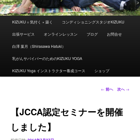
メ
KIZUKU = 気付く × 築く
コンディショニングスタジオKIZUKU
イ
ン
出張サービス
オンラインレッスン
ブログ
お問合せ
メ
ニ
白澤 葉月（Shirasawa Hatuki）
ュ
ー
乳がんサバイバーのためのKIZUKU YOGA
KIZUKU Yoga インストラクター養成コース
ショップ
投
←
前へ
次へ
→
稿
ナ
ビ
【JCCA認定セミナーを開催
ゲ
ー
しました】
シ
ョ
投稿日時:
2014年7月27日