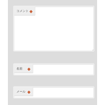
※
コメント
※
名前
※
メール