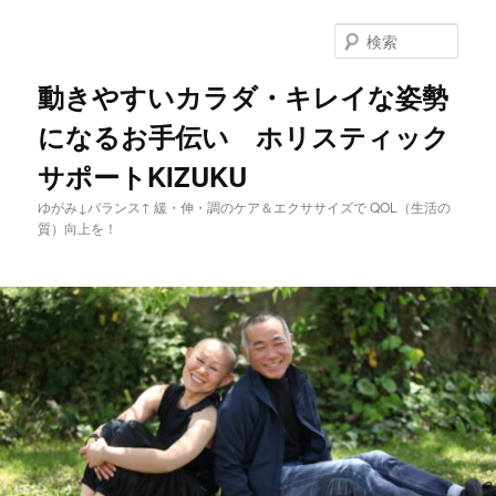
メ
イ
検
ン
索
コ
動きやすいカラダ・キレイな姿勢
ン
になるお手伝い ホリスティック
テ
ン
サポートKIZUKU
ツ
へ
ゆがみ↓バランス↑ 緩・伸・調のケア＆エクササイズで QOL（生活の
移
質）向上を！
動