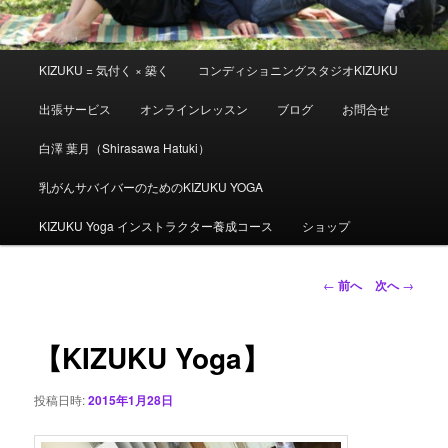
メ
KIZUKU = 気付く × 築く
コンディショニングスタジオKIZUKU
イ
ン
出張サービス
オンラインレッスン
ブログ
お問合せ
メ
ニ
白澤 葉月（Shirasawa Hatuki）
ュ
ー
乳がんサバイバーのためのKIZUKU YOGA
KIZUKU Yoga インストラクター養成コース
ショップ
投
←
前へ
次へ
→
稿
ナ
ビ
【KIZUKU Yoga】
ゲ
ー
投稿日時:
2015年1月28日
シ
ョ