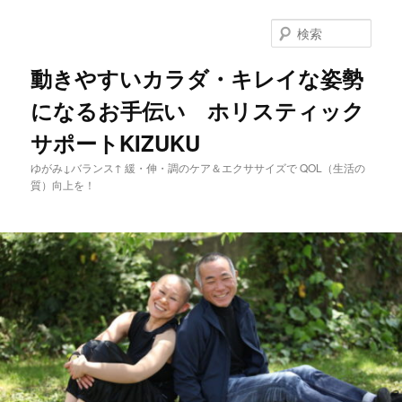
メ
イ
検
ン
索
コ
動きやすいカラダ・キレイな姿勢
ン
になるお手伝い ホリスティック
テ
ン
サポートKIZUKU
ツ
へ
ゆがみ↓バランス↑ 緩・伸・調のケア＆エクササイズで QOL（生活の
移
質）向上を！
動