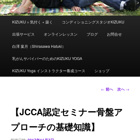
メ
KIZUKU = 気付く × 築く
コンディショニングスタジオKIZUKU
イ
ン
出張サービス
オンラインレッスン
ブログ
お問合せ
メ
ニ
白澤 葉月（Shirasawa Hatuki）
ュ
ー
乳がんサバイバーのためのKIZUKU YOGA
KIZUKU Yoga インストラクター養成コース
ショップ
投
←
前へ
次へ
→
稿
ナ
ビ
【JCCA認定セミナー骨盤ア
ゲ
ー
プローチの基礎知識】
シ
ョ
投稿日時:
2017年11月7日