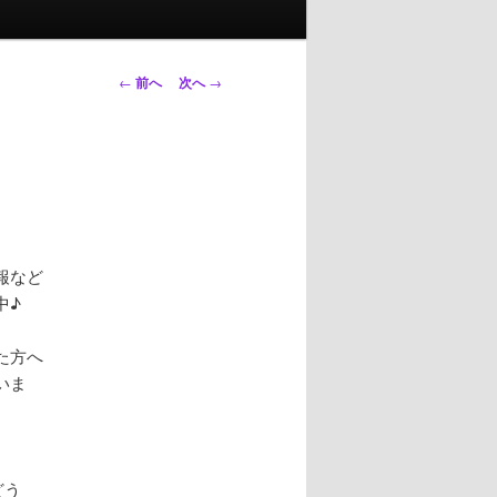
投
←
前へ
次へ
→
稿
ナ
ビ
ゲ
ー
シ
ョ
報など
ン
中♪
た方へ
いま
どう