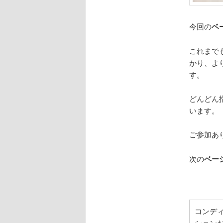
今回の
ベ
これまで
かり、よ
す。
どんどん
います。
ご参加あ
次の
ベー
コンディ
ション