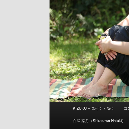
メ
KIZUKU = 気付く × 築く
コ
イ
ン
白澤 葉月（Shirasawa Hatuki）
メ