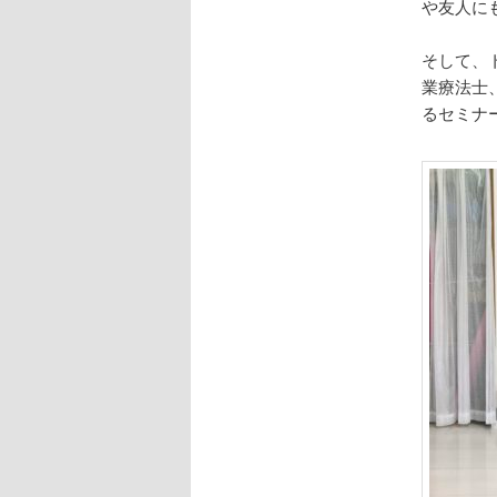
や友人に
そして、
業療法士
るセミナ