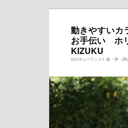
メ
イ
ン
動きやすいカ
コ
お手伝い ホ
ン
テ
KIZUKU
ン
ゆがみ↓バランス↑ 緩・伸・調
ツ
へ
移
動