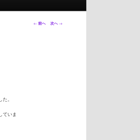
投
←
前へ
次へ
→
稿
ナ
ビ
ゲ
ー
シ
ョ
ン
した。
していま