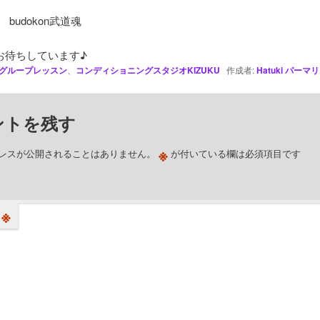
 budokon武道魂
お待ちしています♪
グループレッスン
、
コンディショニングスタジオKIZUKU
作成者:
Hatuki
パーマリ
ントを残す
※
レスが公開されることはありません。
が付いている欄は必須項目です
※