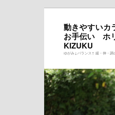
メ
イ
ン
動きやすいカ
コ
お手伝い ホ
ン
テ
KIZUKU
ン
ゆがみ↓バランス↑ 緩・伸・調
ツ
へ
移
動