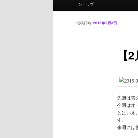
ニ
ショップ
ュ
ー
投稿日時:
2016年2月3日
【
先週は雪
今週はオ
とはいえ
す。
来週には