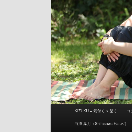
メ
KIZUKU = 気付く × 築く
コ
イ
ン
白澤 葉月（Shirasawa Hatuki）
メ