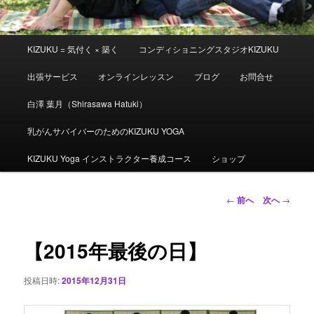
メ
KIZUKU = 気付く × 築く
コンディショニングスタジオKIZUKU
イ
ン
出張サービス
オンラインレッスン
ブログ
お問合せ
メ
ニ
白澤 葉月（Shirasawa Hatuki）
ュ
ー
乳がんサバイバーのためのKIZUKU YOGA
KIZUKU Yoga インストラクター養成コース
ショップ
投
←
前へ
次へ
→
稿
ナ
ビ
【2015年最後の日】
ゲ
ー
投稿日時:
2015年12月31日
シ
ョ