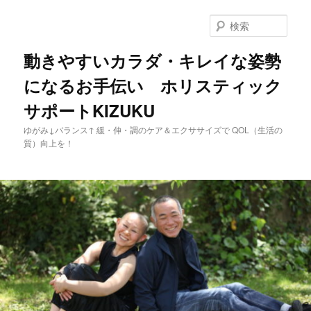
メ
イ
検
ン
索
コ
動きやすいカラダ・キレイな姿勢
ン
になるお手伝い ホリスティック
テ
ン
サポートKIZUKU
ツ
へ
ゆがみ↓バランス↑ 緩・伸・調のケア＆エクササイズで QOL（生活の
移
質）向上を！
動