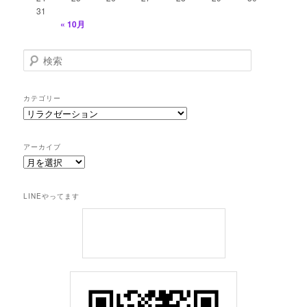
31
« 10月
検
索
カテゴリー
カ
テ
ゴ
アーカイブ
リ
ア
ー
ー
カ
LINEやってます
イ
ブ