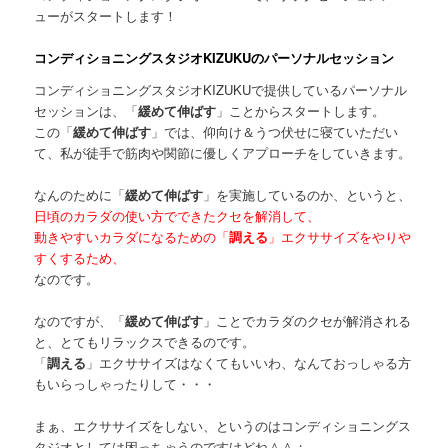
ューがスタートします！
コンディショニングスタジオKIZUKUのパーソナルセッション
コンディショニングスタジオKIZUKUで提供しているパーソナル
セッションは、「
緩めて伸ばす
」ことからスタートします。
この「
緩めて伸ばす
」では、仰向け＆うつ伏せに寝ていただい
て、私が徒手で筋肉や関節に優しくアプローチをしていきます。
なんのために「
緩めて伸ばす
」を実施しているのか、というと、
日頃のカラダの使い方でできたクセを解消して、
動きやすいカラダになるための「
調える
」エクササイズをやりや
すくするため、
なのです。
なのですが、「
緩めて伸ばす
」ことでカラダのクセが解消される
と、とてもリラックスできるのです。
「
調える
」エクササイズはなくてもいいわ、なんておっしゃる方
もいらっしゃったりして・・・
まぁ、エクササイズをしない、というのはコンディショニングス
タジオとしては困っちゃうのですけどね＾＾；