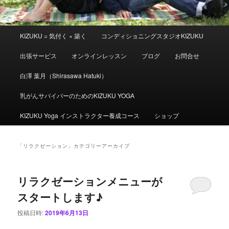
メ
KIZUKU = 気付く × 築く
コンディショニングスタジオKIZUKU
イ
ン
出張サービス
オンラインレッスン
ブログ
お問合せ
メ
ニ
白澤 葉月（Shirasawa Hatuki）
ュ
ー
乳がんサバイバーのためのKIZUKU YOGA
KIZUKU Yoga インストラクター養成コース
ショップ
「
リラクゼーション
」カテゴリーアーカイブ
リラクゼーションメニューが
スタートします♪
投稿日時:
2019年6月13日