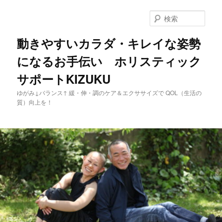
メ
サ
イ
ブ
検
ン
コ
索
コ
ン
動きやすいカラダ・キレイな姿勢
ン
テ
になるお手伝い ホリスティック
テ
ン
ン
ツ
サポートKIZUKU
ツ
へ
へ
移
ゆがみ↓バランス↑ 緩・伸・調のケア＆エクササイズで QOL（生活の
移
動
質）向上を！
動