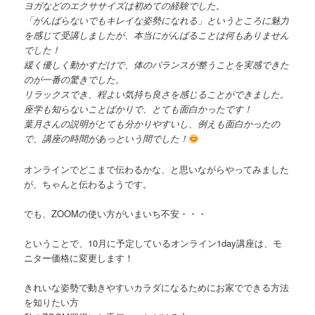
ヨガなどのエクササイズは初めての経験でした。
「がんばらないでもキレイな姿勢になれる」というところに魅力
を感じて受講しましたが、本当にがんばることは何もありません
でした！
緩く優しく動かすだけで、体のバランスが整うことを実感できた
のが一番の驚きでした。
リラックスでき、程よい気持ち良さを感じることができました。
座学も知らないことばかりで、とても面白かったです！
葉月さんの説明がとても分かりやすいし、例えも面白かったの
で、講座の時間があっという間でした！
オンラインでどこまで伝わるかな、と思いながらやってみました
が、ちゃんと伝わるようです。
でも、ZOOMの使い方がいまいち不安・・・
ということで、10月に予定しているオンライン1day講座は、モ
ニター価格に変更します！
きれいな姿勢で動きやすいカラダになるためにお家でできる方法
を知りたい方