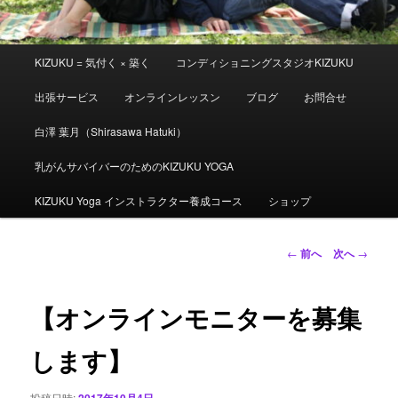
メ
KIZUKU = 気付く × 築く
コンディショニングスタジオKIZUKU
イ
ン
出張サービス
オンラインレッスン
ブログ
お問合せ
メ
ニ
白澤 葉月（Shirasawa Hatuki）
ュ
ー
乳がんサバイバーのためのKIZUKU YOGA
KIZUKU Yoga インストラクター養成コース
ショップ
投
←
前へ
次へ
→
稿
ナ
ビ
【オンラインモニターを募集
ゲ
ー
します】
シ
ョ
投稿日時:
2017年10月4日