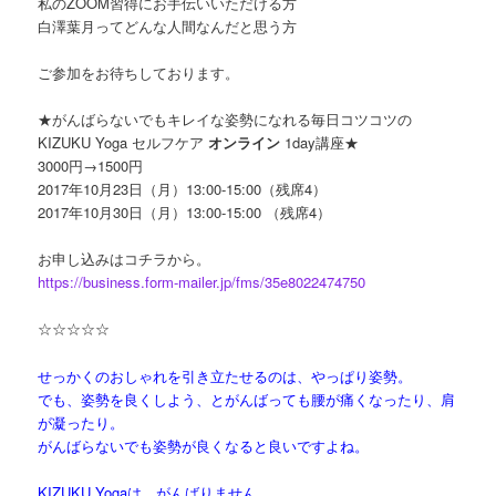
私のZOOM習得にお手伝いいただける方
白澤葉月ってどんな人間なんだと思う方
ご参加をお待ちしております。
★がんばらないでもキレイな姿勢になれる毎日コツコツの
KIZUKU Yoga セルフケア
オンライン
1day講座★
3000円→1500円
2017年10月23日（月）13:00-15:00（残席4）
2017年10月30日（月）13:00-15:00 （残席4）
お申し込みはコチラから。
https://business.form-mailer.jp/fms/35e8022474750
☆☆☆☆☆
せっかくのおしゃれを引き立たせるのは、やっぱり姿勢。
でも、姿勢を良くしよう、とがんばっても腰が痛くなったり、肩
が凝ったり。
がんばらないでも姿勢が良くなると良いですよね。
KIZUKU Yogaは、がんばりません。