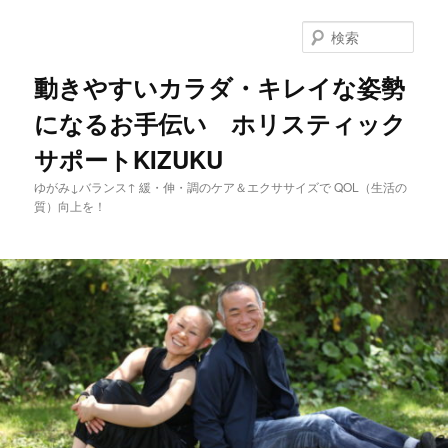
メ
イ
検
ン
索
コ
動きやすいカラダ・キレイな姿勢
ン
になるお手伝い ホリスティック
テ
ン
サポートKIZUKU
ツ
へ
ゆがみ↓バランス↑ 緩・伸・調のケア＆エクササイズで QOL（生活の
移
質）向上を！
動