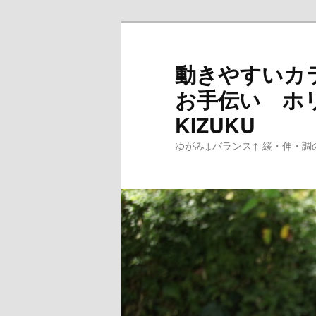
メ
イ
ン
動きやすいカ
コ
お手伝い ホ
ン
テ
KIZUKU
ン
ゆがみ↓バランス↑ 緩・伸・調
ツ
へ
移
動