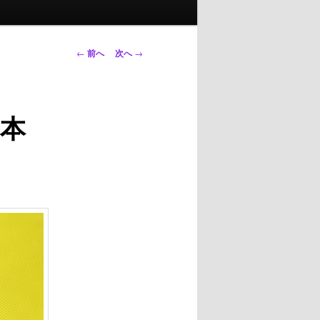
投
←
前へ
次へ
→
稿
ナ
ビ
本
ゲ
ー
シ
ョ
ン