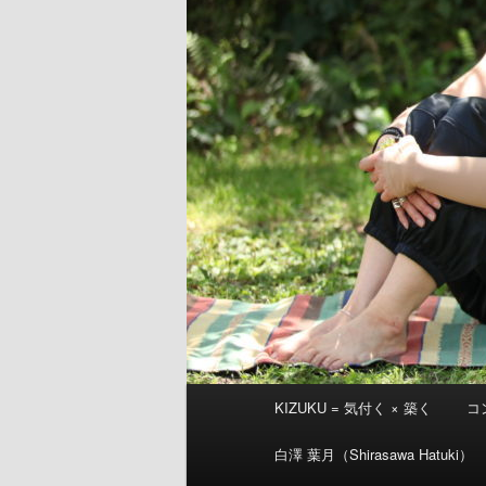
メ
KIZUKU = 気付く × 築く
コ
イ
ン
白澤 葉月（Shirasawa Hatuki）
メ