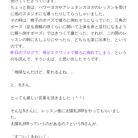
受けてくださっています。
ちょっと前は、パワーヨガやアシュタンガヨガのレッスンを受け
に他のスタジオにも通ったりしてらっしゃいました。
その時は、椅子のポーズで後ろに倒れそうになっていた、三角の
ポーズ（足を肩幅の倍くらいに開いて上体を床と並行になるよう
に横へ倒すポーズ）ではきつくて嫌だった、それが、この間のレ
ッスンの時に久しぶりにやったら、どちらも楽に出来た、という
のです。
昨日のブログで、母がスクワットで後ろに倒れてしまう
、という
のを読んで、そういえば、と思い出したそうです。
「地味なんだけど、変わるよね。」
と、Sさん。
とっても嬉しい言葉を頂きました（＾＾）
そんなSさんに、レッスン後に太陽礼拝Bをやってもらいまし
た。
太陽礼拝Bっていうのがあるの？というNさんが、
「すごい！きれい！」