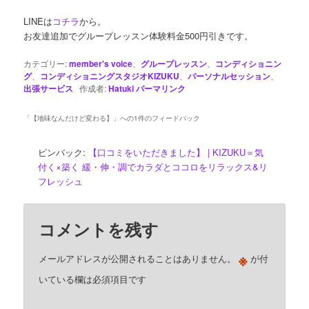
LINEは
コチラ
から。
お友達追加でグループレッスン体験料金500円引きです。
カテゴリー:
member's voice
、
グループレッスン
、
コンディショニン
グ
、
コンディショニングスタジオKIZUKU
、
パーソナルセッション
、
出張サービス
作成者:
Hatuki
パーマリンク
「
【地味なんだけど変わる】
」への1件のフィードバック
ピンバック:
【口コミをいただきました】 | KIZUKU＝気
付く×築く 緩・伸・調でカラダとココロをリラックス&リ
フレッシュ
コメントを残す
※
メールアドレスが公開されることはありません。
が付
いている欄は必須項目です