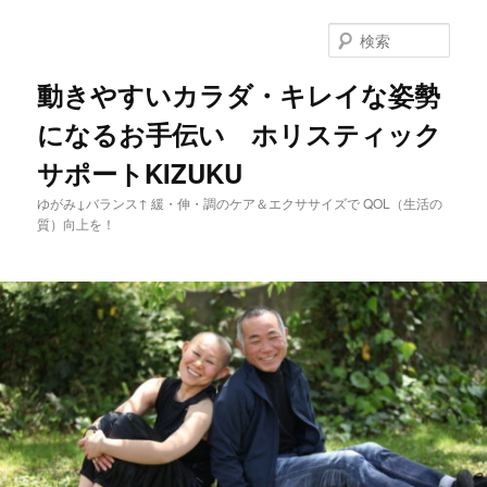
メ
イ
検
ン
索
コ
動きやすいカラダ・キレイな姿勢
ン
になるお手伝い ホリスティック
テ
ン
サポートKIZUKU
ツ
へ
ゆがみ↓バランス↑ 緩・伸・調のケア＆エクササイズで QOL（生活の
移
質）向上を！
動