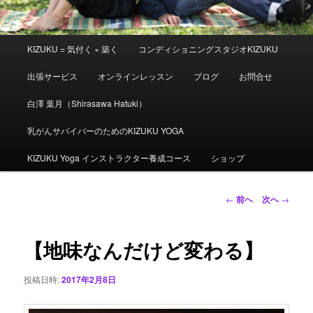
メ
KIZUKU = 気付く × 築く
コンディショニングスタジオKIZUKU
イ
ン
出張サービス
オンラインレッスン
ブログ
お問合せ
メ
ニ
白澤 葉月（Shirasawa Hatuki）
ュ
ー
乳がんサバイバーのためのKIZUKU YOGA
KIZUKU Yoga インストラクター養成コース
ショップ
投
←
前へ
次へ
→
稿
ナ
ビ
【地味なんだけど変わる】
ゲ
ー
投稿日時:
2017年2月8日
シ
ョ