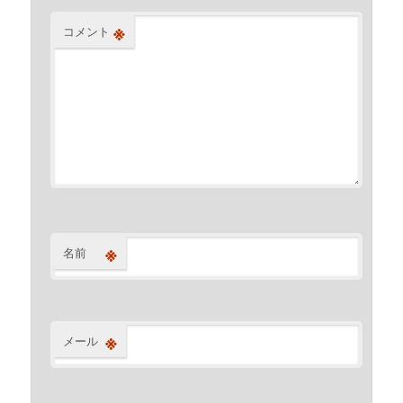
※
コメント
※
名前
※
メール