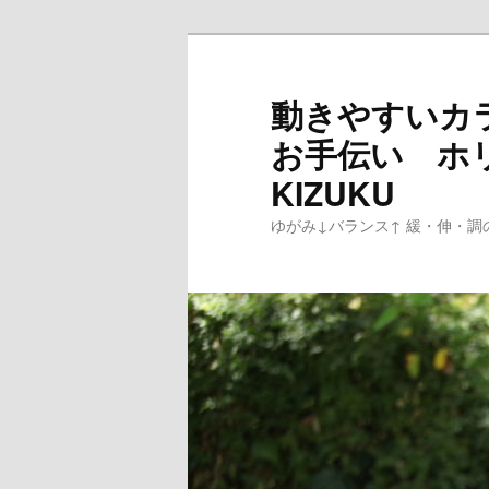
メ
イ
ン
動きやすいカ
コ
お手伝い ホ
ン
テ
KIZUKU
ン
ゆがみ↓バランス↑ 緩・伸・調
ツ
へ
移
動