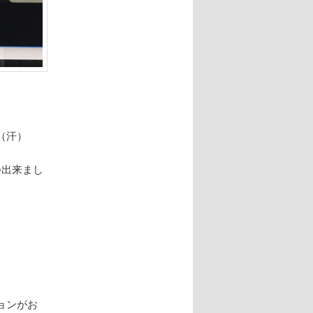
（汗）
つ出来まし
ョンがお