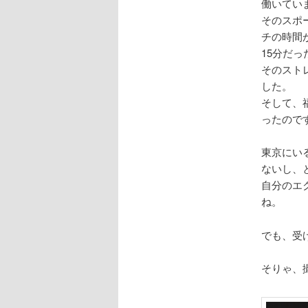
働いてい
そのスポ
チの時間
15分だっ
そのスト
した。
そして、
ったので
東京にい
ないし、
自分のエ
ね。
でも、受
そりゃ、