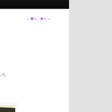
投
←
前へ
次へ
→
稿
ナ
ビ
ゲ
ー
シ
ョ
ン
した