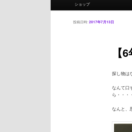
ニ
ショップ
ュ
ー
投稿日時:
2017年7月13日
【
探し物は
なんて口
ら・・・
なんと、