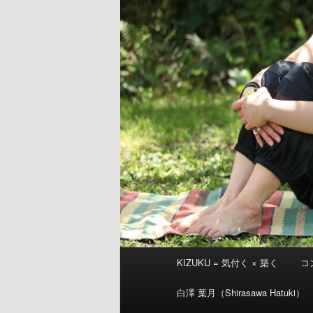
メ
KIZUKU = 気付く × 築く
コ
イ
ン
白澤 葉月（Shirasawa Hatuki）
メ