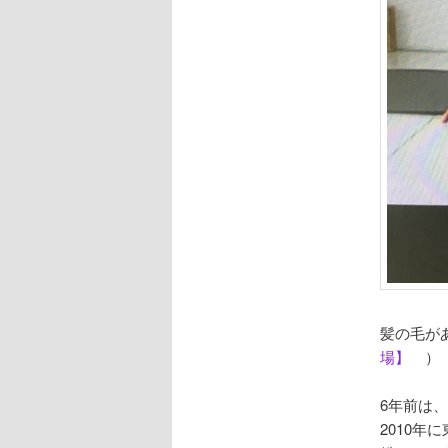
髪の毛が
場】
）
6年前は、
2010