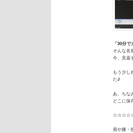
「30分
そんな名
今、見返
もう少し
た♪
あ、ちな
どこに保
☆☆☆☆
肩や膝・