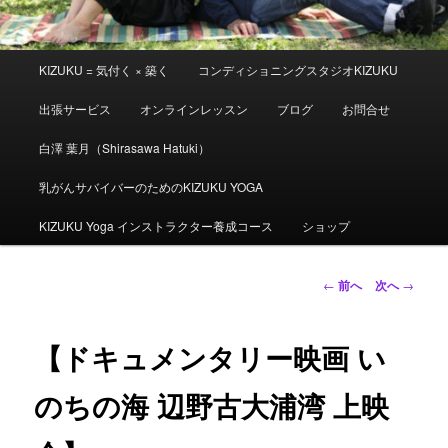
メ
KIZUKU = 気付く × 築く
コンディショニングスタジオKIZUKU
イ
ン
出張サービス
オンラインレッスン
ブログ
お問合せ
メ
ニ
白澤 葉月（Shirasawa Hatuki）
ュ
ー
乳がんサバイバーのためのKIZUKU YOGA
KIZUKU Yoga インストラクター養成コース
ショップ
投
←
前へ
次へ
→
稿
ナ
ビ
【ドキュメンタリー映画 い
ゲ
ー
のちの海 辺野古大浦湾 上映
シ
ョ