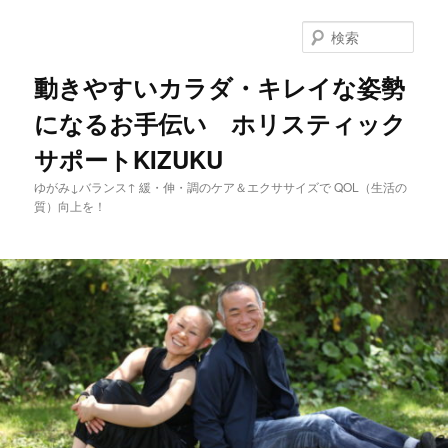
メ
イ
検
ン
索
コ
動きやすいカラダ・キレイな姿勢
ン
になるお手伝い ホリスティック
テ
ン
サポートKIZUKU
ツ
へ
ゆがみ↓バランス↑ 緩・伸・調のケア＆エクササイズで QOL（生活の
移
質）向上を！
動