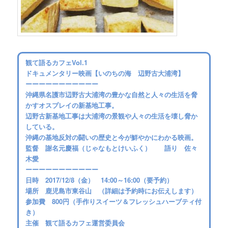
観て語るカフェVol.1
ドキュメンタリー映画【いのちの海 辺野古大浦湾】
ーーーーーーーーーーー
沖縄県名護市辺野古大浦湾の豊かな自然と人々の生活を脅
かすオスプレイの新基地工事。
辺野古新基地工事は大浦湾の景観や人々の生活を壊し脅か
している。
沖縄の基地反対の闘いの歴史と今が鮮やかにわかる映画。
監督 謝名元慶福（じゃなもとけいふく） 語り 佐々
木愛
ーーーーーーーーーーー
日時 2017/12/8（金） 14:00～16:00（要予約）
場所 鹿児島市東谷山 （詳細は予約時にお伝えします）
参加費 800円（手作りスイーツ＆フレッシュハーブティ付
き）
主催 観て語るカフェ運営委員会