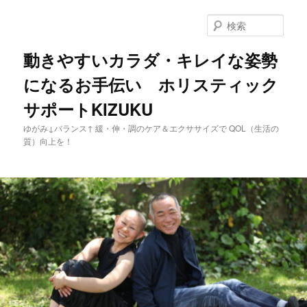
メ
イ
検
ン
索
コ
動きやすいカラダ・キレイな姿勢
ン
になるお手伝い ホリスティック
テ
ン
サポートKIZUKU
ツ
へ
ゆがみ↓バランス↑ 緩・伸・調のケア＆エクササイズで QOL（生活の
移
質）向上を！
動