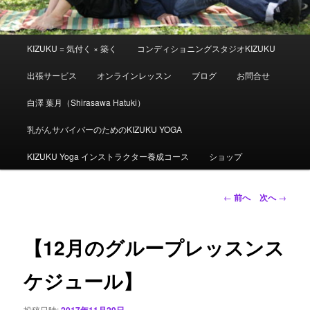
メ
KIZUKU = 気付く × 築く
コンディショニングスタジオKIZUKU
イ
ン
出張サービス
オンラインレッスン
ブログ
お問合せ
メ
ニ
白澤 葉月（Shirasawa Hatuki）
ュ
ー
乳がんサバイバーのためのKIZUKU YOGA
KIZUKU Yoga インストラクター養成コース
ショップ
投
←
前へ
次へ
→
稿
ナ
ビ
【12月のグループレッスンス
ゲ
ー
ケジュール】
シ
ョ
投稿日時:
2017年11月29日