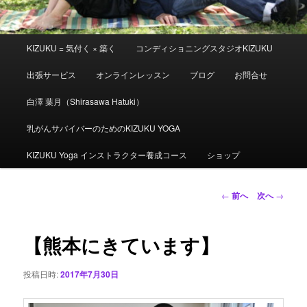
メ
KIZUKU = 気付く × 築く
コンディショニングスタジオKIZUKU
イ
ン
出張サービス
オンラインレッスン
ブログ
お問合せ
メ
ニ
白澤 葉月（Shirasawa Hatuki）
ュ
ー
乳がんサバイバーのためのKIZUKU YOGA
KIZUKU Yoga インストラクター養成コース
ショップ
投
←
前へ
次へ
→
稿
ナ
ビ
【熊本にきています】
ゲ
ー
投稿日時:
2017年7月30日
シ
ョ