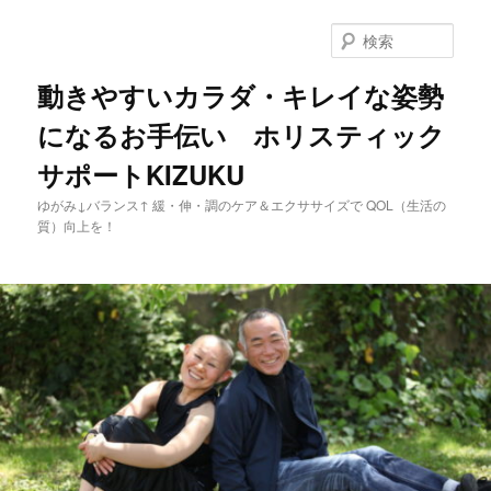
メ
イ
検
ン
索
コ
動きやすいカラダ・キレイな姿勢
ン
になるお手伝い ホリスティック
テ
ン
サポートKIZUKU
ツ
へ
ゆがみ↓バランス↑ 緩・伸・調のケア＆エクササイズで QOL（生活の
移
質）向上を！
動