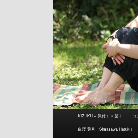
メ
KIZUKU = 気付く × 築く
コ
イ
ン
白澤 葉月（Shirasawa Hatuki）
メ