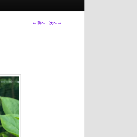
投
←
前へ
次へ
→
稿
ナ
ビ
ゲ
ー
シ
ョ
ン