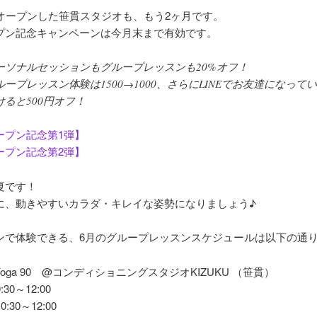
にオープンした笹貫スタジオも、もう2ヶ月です。
プン記念キャンペーンは今月末まで有効です。
ーソナルセッションもグループレッスンも20%オフ！
ループレッスン体験は1500→1000、さらにLINEでお友達になって
けると500円オフ！
ープン記念第1弾】
ープン記念第2弾】
夏です！
に、動きやすいカラダ・キレイな姿勢になりましょう♪
ンで体験できる、6月のグループレッスンスケジュールは以下の通
U Yoga 90 @コンディショニングスタジオKIZUKU （笹貫）
30～12:00
:30～12:00