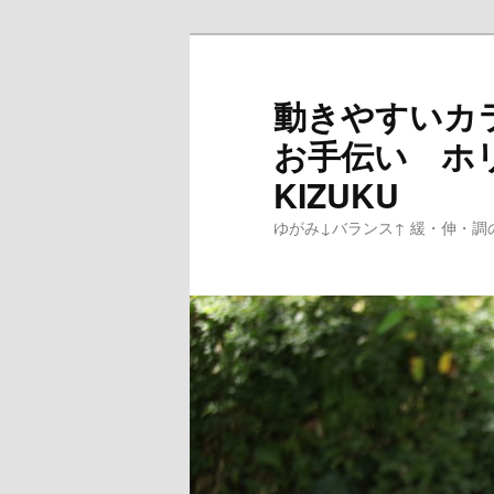
メ
イ
ン
動きやすいカ
コ
お手伝い ホ
ン
テ
KIZUKU
ン
ゆがみ↓バランス↑ 緩・伸・調
ツ
へ
移
動