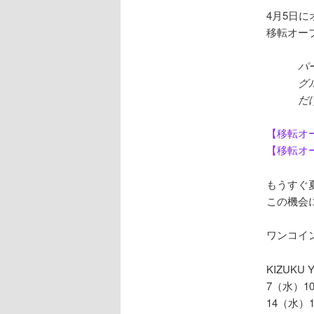
4月5日
移転オー
パ
グ
だ
【移転オ
【移転オ
もうすぐ
この機会
ワンコイ
KIZUK
7（水）10:
14（水）10