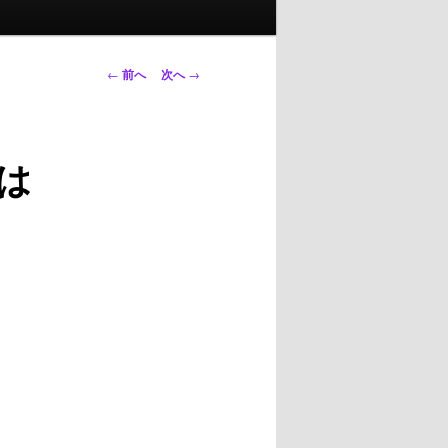
投
←
前へ
次へ
→
稿
ナ
ビ
は
ゲ
ー
シ
ョ
ン