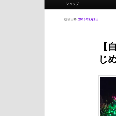
ニ
ショップ
ュ
ー
投稿日時:
2018年2月2日
【
じ