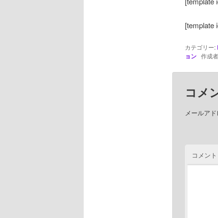
[template 
[template 
カテゴリー:
ョン
作成者
コメ
メールアド
コメント