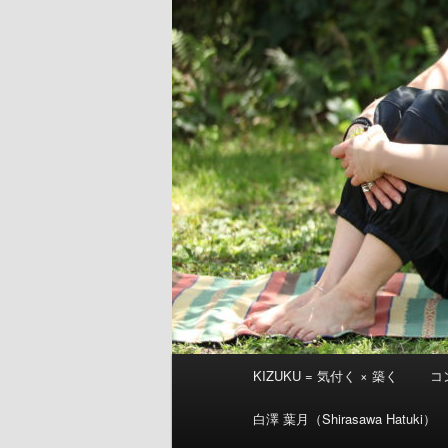
メ
KIZUKU = 気付く × 築く
コ
イ
ン
白澤 葉月（Shirasawa Hatuki）
メ