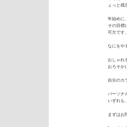
ょっと残
年始めに
その目標
可欠です
なにをや
おしゃれ
おろそか
自分のカ
パーソナ
いずれも
まずはお