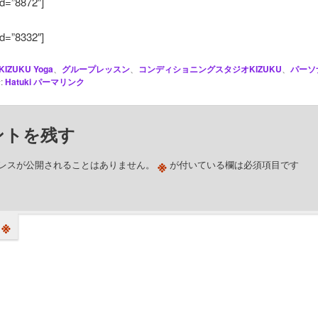
id=”8872″]
id=”8332″]
KIZUKU Yoga
、
グループレッスン
、
コンディショニングスタジオKIZUKU
、
パーソ
:
Hatuki
パーマリンク
ントを残す
※
レスが公開されることはありません。
が付いている欄は必須項目です
※