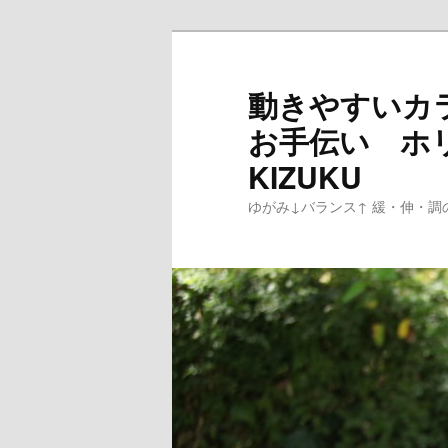
メ
イ
ン
動きやすいカ
コ
お手伝い ホ
ン
テ
KIZUKU
ン
ゆがみ↓バランス↑ 緩・伸・調
ツ
へ
移
動