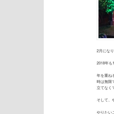
2月にな
2018年
年を重ね
時は無限
立てなく
そして、
やりたい