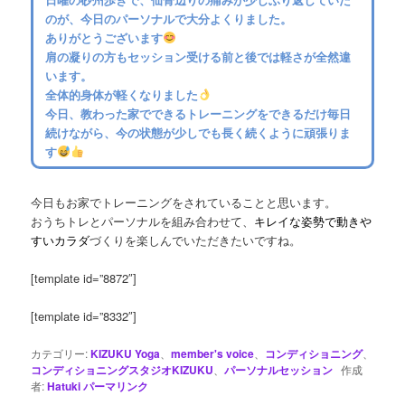
のが、今日のパーソナルで大分よくりました。
ありがとうございます
肩の凝りの方もセッション受ける前と後では軽さが全然違
います。
全体的身体が軽くなりました
今日、教わった家でできるトレーニングをできるだけ毎日
続けながら、今の状態が少しでも長く続くように頑張りま
す
今日もお家でトレーニングをされていることと思います。
おうちトレとパーソナルを組み合わせて、
キレイな姿勢で動きや
すいカラダ
づくりを楽しんでいただきたいですね。
[template id=”8872″]
[template id=”8332″]
カテゴリー:
KIZUKU Yoga
、
member's voice
、
コンディショニング
、
コンディショニングスタジオKIZUKU
、
パーソナルセッション
作成
者:
Hatuki
パーマリンク