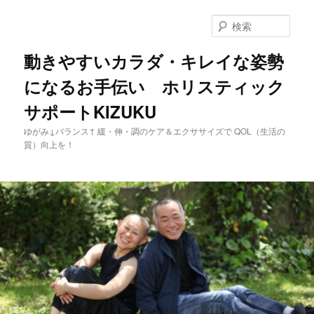
メ
イ
検
ン
索
コ
動きやすいカラダ・キレイな姿勢
ン
になるお手伝い ホリスティック
テ
ン
サポートKIZUKU
ツ
へ
ゆがみ↓バランス↑ 緩・伸・調のケア＆エクササイズで QOL（生活の
移
質）向上を！
動