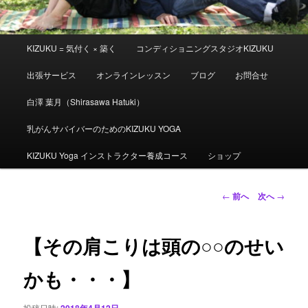
メ
KIZUKU = 気付く × 築く
コンディショニングスタジオKIZUKU
イ
ン
出張サービス
オンラインレッスン
ブログ
お問合せ
メ
ニ
白澤 葉月（Shirasawa Hatuki）
ュ
ー
乳がんサバイバーのためのKIZUKU YOGA
KIZUKU Yoga インストラクター養成コース
ショップ
投
←
前へ
次へ
→
稿
ナ
ビ
【その肩こりは頭の○○のせい
ゲ
ー
かも・・・】
シ
ョ
投稿日時:
2018年4月12日