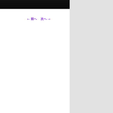
投
←
前へ
次へ
→
稿
ナ
ビ
ゲ
ー
シ
ョ
ン