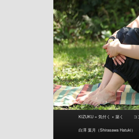
メ
KIZUKU = 気付く × 築く
コ
イ
ン
白澤 葉月（Shirasawa Hatuki）
メ