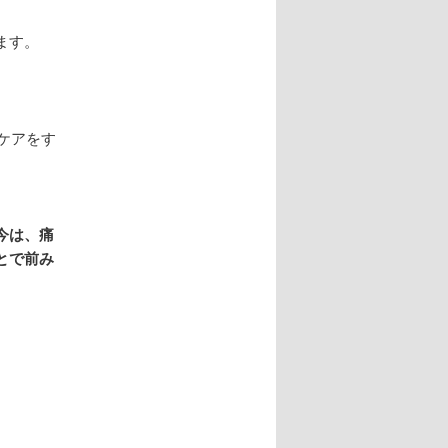
ます。
のケアをす
今は、痛
とで前み