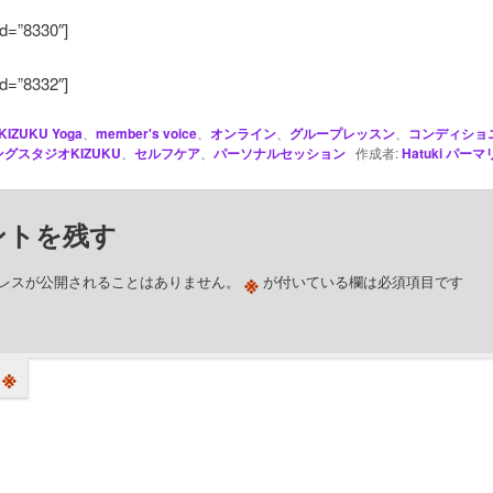
id=”8330″]
id=”8332″]
KIZUKU Yoga
、
member's voice
、
オンライン
、
グループレッスン
、
コンディショ
グスタジオKIZUKU
、
セルフケア
、
パーソナルセッション
作成者:
Hatuki
パーマ
ントを残す
※
レスが公開されることはありません。
が付いている欄は必須項目です
※