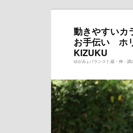
メ
イ
ン
動きやすいカ
コ
お手伝い ホ
ン
テ
KIZUKU
ン
ゆがみ↓バランス↑ 緩・伸・調
ツ
へ
移
動