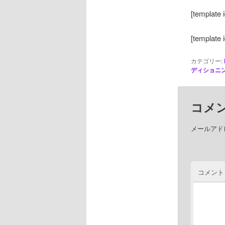
[template 
[template 
カテゴリー:
ディショニン
コメ
メールアド
コメント