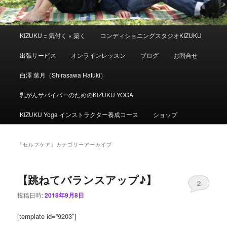
メ
KIZUKU = 気付く × 築く
コンディショニングスタジオKIZUKU
イ
ン
出張サービス
オンラインレッスン
ブログ
お問合せ
メ
ニ
白澤 葉月（Shirasawa Hatuki）
ュ
ー
乳がんサバイバーのためのKIZUKU YOGA
KIZUKU Yoga インストラクター養成コース
ショップ
「
セルフケア
」カテゴリーアーカイブ
【跳ねてバランスアップ♪】
2
投稿日時:
2018年9月8日
[template id=”9203″]