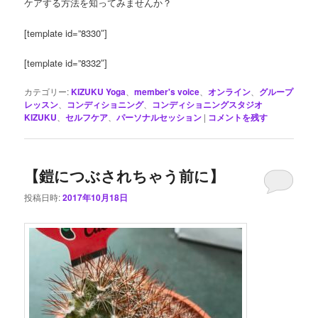
ケアする方法を知ってみませんか？
[template id=”8330″]
[template id=”8332″]
カテゴリー:
KIZUKU Yoga
、
member's voice
、
オンライン
、
グループ
レッスン
、
コンディショニング
、
コンディショニングスタジオ
KIZUKU
、
セルフケア
、
パーソナルセッション
|
コメントを残す
【鎧につぶされちゃう前に】
投稿日時:
2017年10月18日