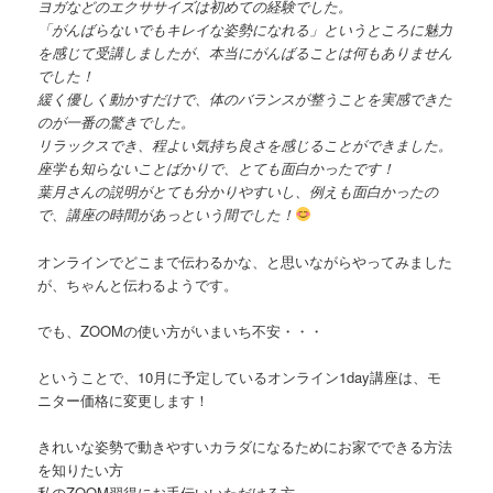
ヨガなどのエクササイズは初めての経験でした。
「がんばらないでもキレイな姿勢になれる」というところに魅力
を感じて受講しましたが、本当にがんばることは何もありません
でした！
緩く優しく動かすだけで、体のバランスが整うことを実感できた
のが一番の驚きでした。
リラックスでき、程よい気持ち良さを感じることができました。
座学も知らないことばかりで、とても面白かったです！
葉月さんの説明がとても分かりやすいし、例えも面白かったの
で、講座の時間があっという間でした！
オンラインでどこまで伝わるかな、と思いながらやってみました
が、ちゃんと伝わるようです。
でも、ZOOMの使い方がいまいち不安・・・
ということで、10月に予定しているオンライン1day講座は、モ
ニター価格に変更します！
きれいな姿勢で動きやすいカラダになるためにお家でできる方法
を知りたい方
私のZOOM習得にお手伝いいただける方