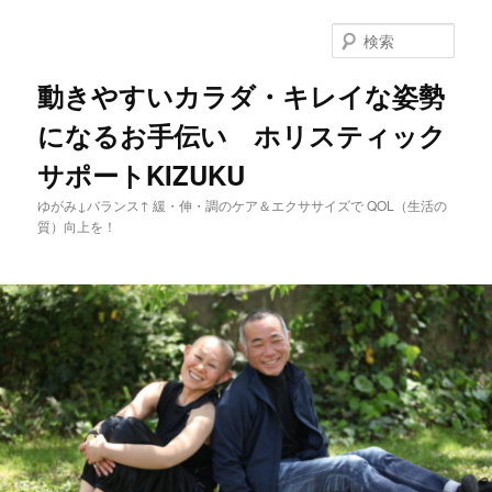
メ
サ
イ
ブ
検
ン
コ
索
コ
ン
動きやすいカラダ・キレイな姿勢
ン
テ
になるお手伝い ホリスティック
テ
ン
ン
ツ
サポートKIZUKU
ツ
へ
へ
移
ゆがみ↓バランス↑ 緩・伸・調のケア＆エクササイズで QOL（生活の
移
動
質）向上を！
動