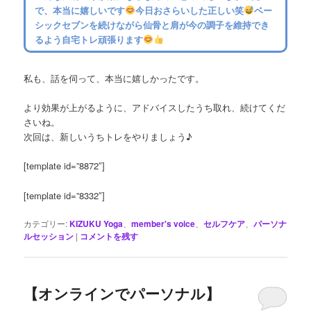
で、本当に嬉しいです
今日おさらいした正しい笑
ベー
シックセブンを続けながら仙骨と肩が今の調子を維持でき
るよう自宅トレ頑張ります
私も、話を伺って、本当に嬉しかったです。
より効果が上がるように、アドバイスしたうち取れ、続けてくだ
さいね。
次回は、新しいうちトレをやりましょう♪
[template id=”8872″]
[template id=”8332″]
カテゴリー:
KIZUKU Yoga
、
member's voice
、
セルフケア
、
パーソナ
ルセッション
|
コメントを残す
【オンラインでパーソナル】